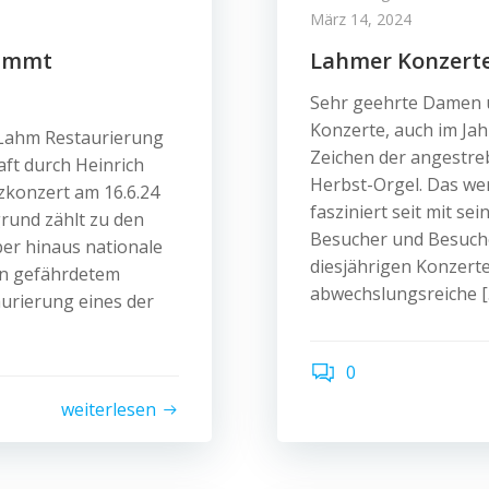
März 14, 2024
nimmt
Lahmer Konzerte
Sehr geehrte Damen u
Konzerte, auch im Ja
Lahm Restaurierung
Zeichen der angestreb
ft durch Heinrich
Herbst-Orgel. Das wer
zkonzert am 16.6.24
fasziniert seit mit se
rund zählt zu den
Besucher und Besuche
ber hinaus nationale
diesjährigen Konzerte
 in gefährdetem
abwechslungsreiche [
aurierung eines der
0
weiterlesen