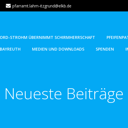
pfarramt.lahm-itzgrund@elkb.de
DFORD-STROHM ÜBERNIMMT SCHIRMHERRSCHAFT
PFEIFENP
BAYREUTH
MEDIEN UND DOWNLOADS
SPENDEN
I
Neueste Beiträge