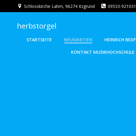
Zum
Schlosskirche Lahm, 96274 Itzgrund
09533-921031
Inhalt
springen
herbstorgel
STARTSEITE
NEUIGKEITEN
HEINRICH BE
KONTAKT MUSIKHOCHSCHULE 