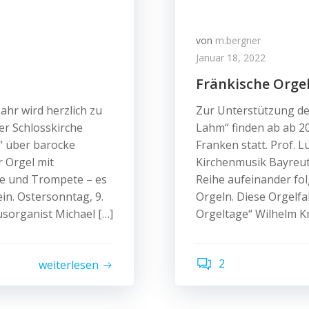
von
m.bergner
Januar 18, 2022
Fränkische Orge
hr wird herzlich zu
Zur Unterstützung de
er Schlosskirche
Lahm“ finden ab ab 20
“ über barocke
Franken statt. Prof. 
 Orgel mit
Kirchenmusik Bayreut
fe und Trompete – es
Reihe aufeinander fo
in. Ostersonntag, 9.
Orgeln. Diese Orgelf
sorganist Michael […]
Orgeltage“ Wilhelm K
2
weiterlesen