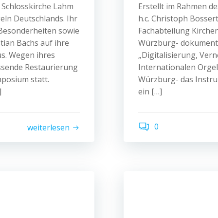
. Schlosskirche Lahm
Erstellt im Rahmen de
geln Deutschlands. Ihr
h.c. Christoph Bosser
 Besonderheiten sowie
Fachabteilung Kirche
tian Bachs auf ihre
Würzburg- dokumentie
us. Wegen ihres
„Digitalisierung, Ver
assende Restaurierung
Internationalen Orge
posium statt.
Würzburg- das Instrum
]
ein […]
0
weiterlesen